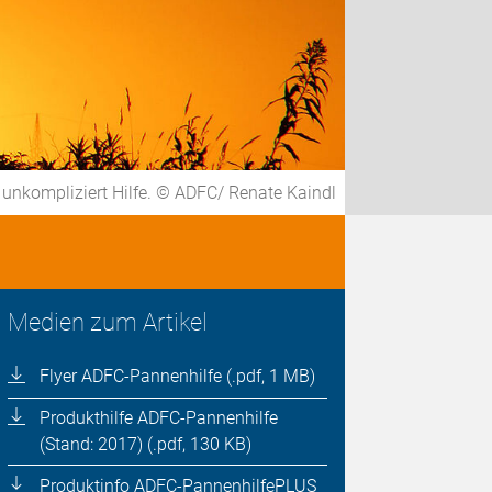
 unkompliziert Hilfe. © ADFC/ Renate Kaindl
Medien zum Artikel
Flyer ADFC-Pannenhilfe (.pdf, 1 MB)
Produkthilfe ADFC-Pannenhilfe
(Stand: 2017) (.pdf, 130 KB)
Produktinfo ADFC-PannenhilfePLUS