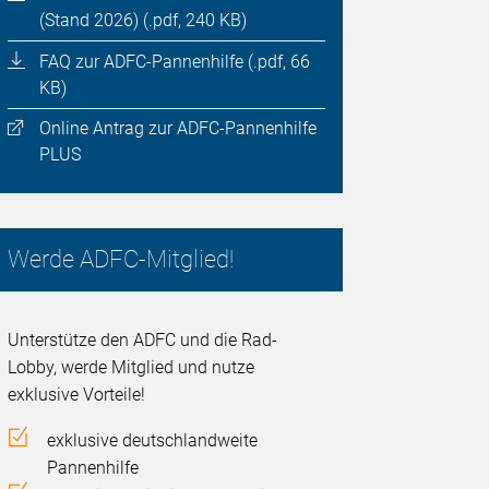
(Stand 2026) (.pdf, 240 KB)
FAQ zur ADFC-Pannenhilfe (.pdf, 66
KB)
Online Antrag zur ADFC-Pannenhilfe
PLUS
Werde ADFC-Mitglied!
Unterstütze den ADFC und die Rad-
Lobby, werde Mitglied und nutze
exklusive Vorteile!
exklusive deutschlandweite
Pannenhilfe